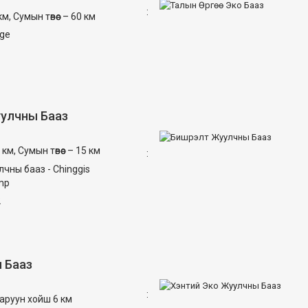
:
, Сумын төвөөс – 60 км
dge
уулчны Бааз
км, Сумын төвөөс – 15 км
:
лчны бааз - Chinggis
mp
2
 Бааз
:
баруун хойш 6 км