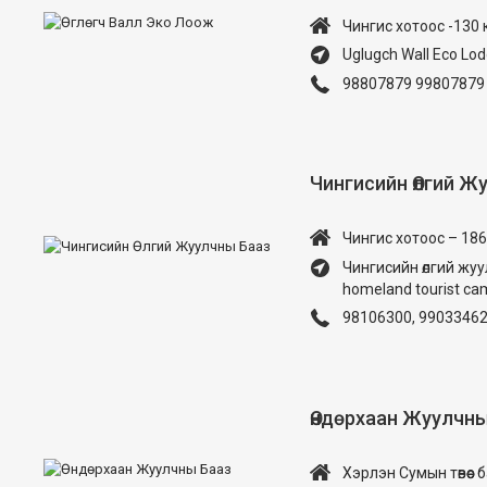
Чингис хотоос -130 км
Uglugch Wall Eco Lo
98807879 99807879
Чингисийн Өлгий Ж
Чингис хотоос – 186 
Чингисийн өлгий жуу
homeland tourist ca
98106300, 9903346
Өндөрхаан Жуулчны
Хэрлэн Сумын төвөөс 