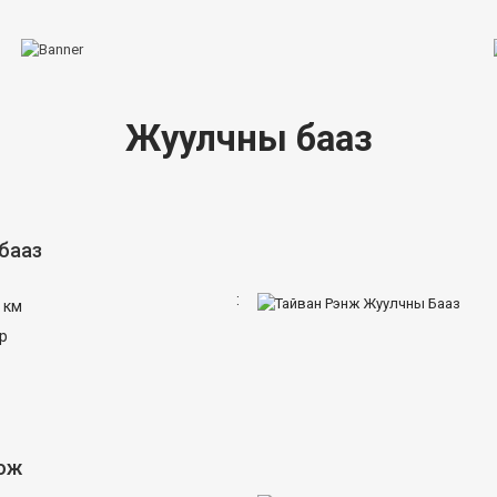
Жуулчны бааз
бааз
:
 км
mp
оож