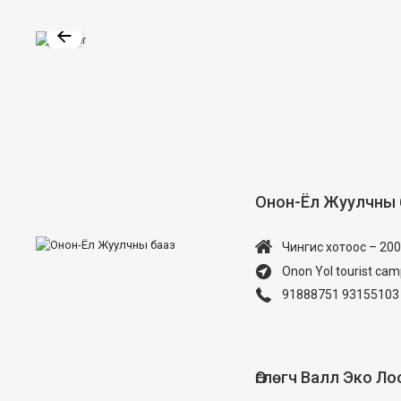
Онон-Ёл Жуулчны 
Чингис хотоос – 200
Onon Yol tourist ca
91888751 93155103
Өглөгч Валл Эко Л