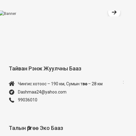
Тайван Рэнж Жуулчны Бааз
:
Чингис хотоос – 190 км, Сумын төвөөс – 28 км
Dashmaa24@yahoo.com
99036010
Талын Өргөө Эко Бааз