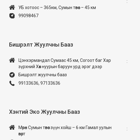
:
УБ хотоос – 365км, Сумын төвөөс – 45 км
99098467
Бишрэлт Жуулчны Бааз
Цэнхэрмандал Сумаас 45 км, Согоот баг Хар
:
зүрхний Хөх нуурын баруун урд эрэг дээр
Бишрэлт жуулчны бааз
99133636, 97133636
Хэнтий Эко Жуулчны Бааз
Мөрөн Сумын төвөөс зүүн хойш – 6 км Гамал уулын
:
өвөрт