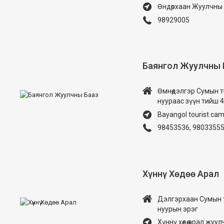
Өндөрхаан Жуулчны
98929005
Баянгол Жуулчны 
Өмнөдэлгэр Сумын төв
нуураас зүүн тийш 4
Bayangol tourist ca
98453536, 98033555
Хүннү Хөдөө Арал
Дэлгэрхаан Сумын тө
нуурын эрэг
Хүннү хөдөө арал жуу