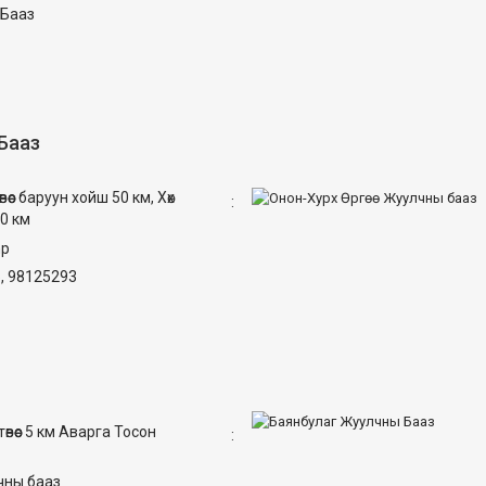
 Бааз
Бааз
өөс баруун хойш 50 км, Хөх
:
0 км
mp
, 98125293
вөөс 5 км Аварга Тосон
:
лчны бааз