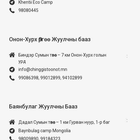
Khentii Eco Camp
98080445
Онон-Хурх Өргөө Жуулчны бааз
Биндэр Сумын төвөөс – 7 км Онон-Хурх голын
:
урд
info@chinggistoonot.mn
99086398, 99012899, 94102899
Баянбулаг Жуулчны Бааз
:
Дадал Сумын төвөөс – 1 км Гурван нуур, 1-р баг
Baynbulag camp Mongolia
98009890, 99184323